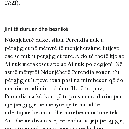
17:21).
Jini të duruar dhe besnikë
Ndonjëherë duket sikur Perëndia nuk u
përgjigjet në mënyrë të menjëhershme lutjeve
ose se nuk u përgjigjet fare. A do të thotë kjo se
Ai nuk merakoset apo se Ai nuk po dëgjon? Në
asnjë mënyrë! Ndonjëherë Perëndia vonon t’u
përgjigjet lutjeve tona pasi na mirëbeson që do
marrim vendimin e duhur. Herë të tjera,
Perëndia na kërkon që të presim me durim për
një përgjigje në mënyrë që të mund të
ndërtojmë besimin dhe mirëbesimin tonë tek
Ai. Dhe në disa raste, Perëndia na jep përgjigje,