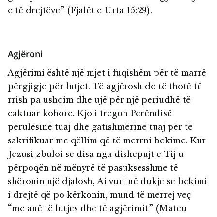
e të drejtëve” (Fjalët e Urta 15:29).
Agjëroni
Agjërimi është një mjet i fuqishëm për të marrë
përgjigje për lutjet. Të agjërosh do të thotë të
rrish pa ushqim dhe ujë për një periudhë të
caktuar kohore. Kjo i tregon Perëndisë
përulësinë tuaj dhe gatishmërinë tuaj për të
sakrifikuar me qëllim që të merrni bekime. Kur
Jezusi zbuloi se disa nga dishepujt e Tij u
përpoqën në mënyrë të pasuksesshme të
shëronin një djalosh, Ai vuri në dukje se bekimi
i drejtë që po kërkonin, mund të merrej veç
“me anë të lutjes dhe të agjërimit” (Mateu