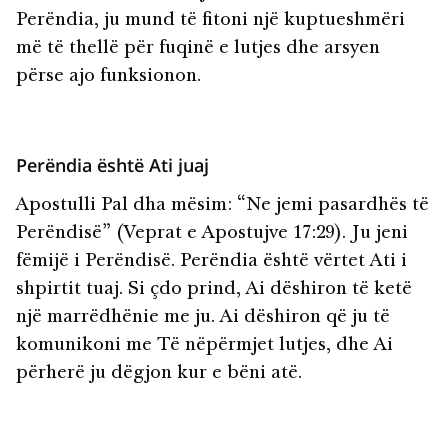
Perëndia, ju mund të fitoni një kuptueshmëri
më të thellë për fuqinë e lutjes dhe arsyen
përse ajo funksionon.
Perëndia është Ati juaj
Apostulli Pal dha mësim: “Ne jemi pasardhës të
Perëndisë” (Veprat e Apostujve 17:29). Ju jeni
fëmijë i Perëndisë. Perëndia është vërtet Ati i
shpirtit tuaj. Si çdo prind, Ai dëshiron të ketë
një marrëdhënie me ju. Ai dëshiron që ju të
komunikoni me Të nëpërmjet lutjes, dhe Ai
përherë ju dëgjon kur e bëni atë.