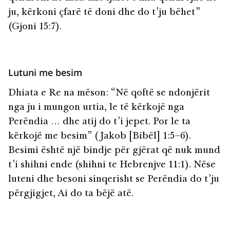
ju, kërkoni çfarë të doni dhe do t’ju bëhet”
(Gjoni 15:7).
Lutuni me besim
Dhiata e Re na mëson: “Në qoftë se ndonjërit
nga ju i mungon urtia, le të kërkojë nga
Perëndia … dhe atij do t’i jepet. Por le ta
kërkojë me besim” (Jakob [Bibël] 1:5–6).
Besimi është një bindje për gjërat që nuk mund
t’i shihni ende (shihni te Hebrenjve 11:1). Nëse
luteni dhe besoni sinqerisht se Perëndia do t’ju
përgjigjet, Ai do ta bëjë atë.