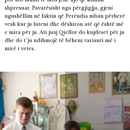
por ato mund të mos jenë ajo që kishim
shpresuar. Pavarësisht nga përgjigjja, gjeni
ngushëllim në faktin që Perëndia mban përherë
vesh kur ju luteni dhe dëshiron atë që është më
e mira për ju. Ati juaj Qiellor do kujdeset për ju
dhe do t’ju ndihmojë të bëheni varianti më i
mirë i vetes.