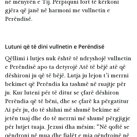
në mënyrën e Tij. Përpiquni fort të kërkoni
gjëra që janë në harmoni me vullnetin e
Perëndisë.
Lutuni që të dini vullnetin e Perëndisë
Qëllimi i lutjes nuk është të ndryshojë vullnetin
e Perëndisë apo ta detyrojë Atë të bëjë atë që
dëshironi ju që të bëjë. Lutja ju lejon t’i merrni
bekimet që Perëndia ka tashmë në ruajtje për
ju. Kur luteni për të ditur se çfarë dëshiron
Perëndia që të bëni, dhe se çfarë ka përgatitur
Ai për ju, do të shihni më shumë bekime në
jetën tuaj dhe do të merrni më shumë përgjigje
për lutjet tuaja. Jezusi dha mësim: “Në qoftë se
qëndroni në mua dhe fjalët e mia qëndrojnë në