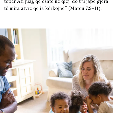
tepër Ati juaj, që është në qiej, do t’u japë gjëra
të mira atyre që ia kërkojnë” (Mateu 7:9–11).