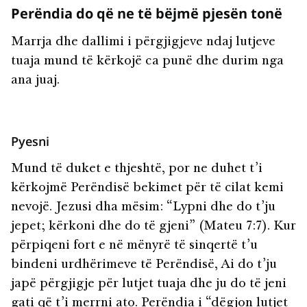
Perëndia do që ne të bëjmë pjesën tonë
Marrja dhe dallimi i përgjigjeve ndaj lutjeve
tuaja mund të kërkojë ca punë dhe durim nga
ana juaj.
Pyesni
Mund të duket e thjeshtë, por ne duhet t’i
kërkojmë Perëndisë bekimet për të cilat kemi
nevojë. Jezusi dha mësim: “Lypni dhe do t’ju
jepet; kërkoni dhe do të gjeni” (Mateu 7:7). Kur
përpiqeni fort e në mënyrë të sinqertë t’u
bindeni urdhërimeve të Perëndisë, Ai do t’ju
japë përgjigje për lutjet tuaja dhe ju do të jeni
gati që t’i merrni ato. Perëndia i “dëgjon lutjet