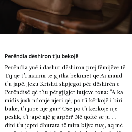
Perëndia dëshiron t’ju bekojë
Perëndia ynë i dashur dëshiron prej fëmijëve të
Tij që t’i marrin të gjitha bekimet që Ai mund
t’u japë. Jezu Krishti shpjegoi për dëshirën e
Perëndisë që t’iu përgjigjet lutjeve tona: “A ka
midis jush ndonjë njeri që, po t’i kërkojë i biri
bukë, t’i japë një gur? Ose po t’i kërkojë një
peshk, t’i japë një gjarpër? Në qoftë se ju …
dini t’u jepni dhurata të mira bijve tuaj, aq më