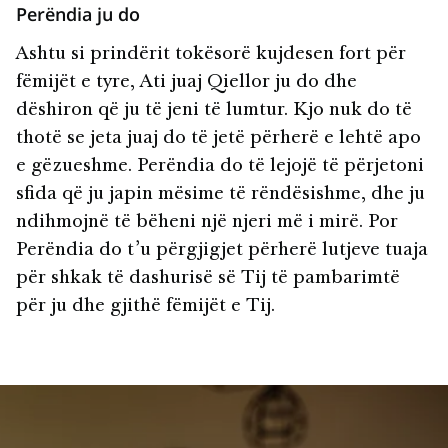
Perëndia ju do
Ashtu si prindërit tokësorë kujdesen fort për
fëmijët e tyre, Ati juaj Qiellor ju do dhe
dëshiron që ju të jeni të lumtur. Kjo nuk do të
thotë se jeta juaj do të jetë përherë e lehtë apo
e gëzueshme. Perëndia do të lejojë të përjetoni
sfida që ju japin mësime të rëndësishme, dhe ju
ndihmojnë të bëheni një njeri më i mirë. Por
Perëndia do t’u përgjigjet përherë lutjeve tuaja
për shkak të dashurisë së Tij të pambarimtë
për ju dhe gjithë fëmijët e Tij.