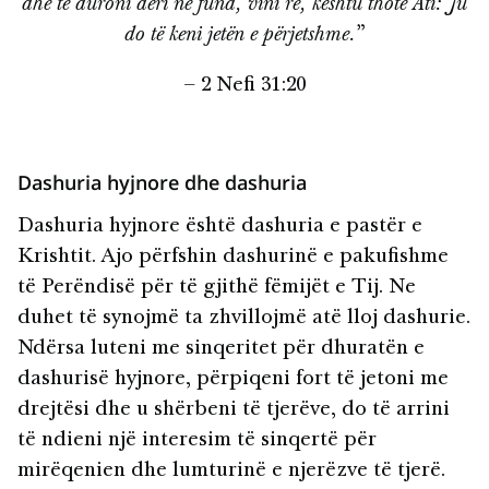
dhe të duroni deri në fund, vini re, kështu thotë Ati: Ju
do të keni jetën e përjetshme.
”
– 2 Nefi 31:20
Dashuria hyjnore dhe dashuria
Dashuria hyjnore është dashuria e pastër e
Krishtit. Ajo përfshin dashurinë e pakufishme
të Perëndisë për të gjithë fëmijët e Tij. Ne
duhet të synojmë ta zhvillojmë atë lloj dashurie.
Ndërsa luteni me sinqeritet për dhuratën e
dashurisë hyjnore, përpiqeni fort të jetoni me
drejtësi dhe u shërbeni të tjerëve, do të arrini
të ndieni një interesim të sinqertë për
mirëqenien dhe lumturinë e njerëzve të tjerë.