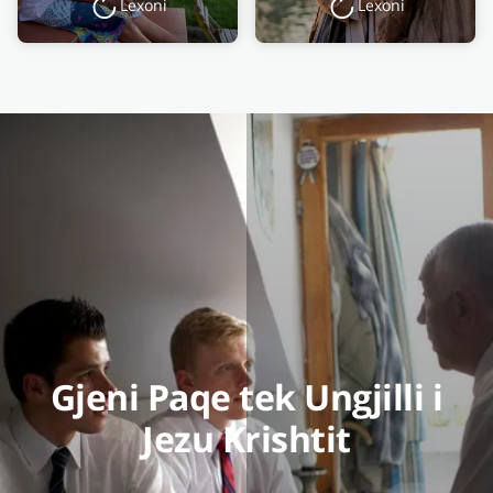
Lexoni
Lexoni
Gjeni Paqe tek Ungjilli i
Jezu Krishtit