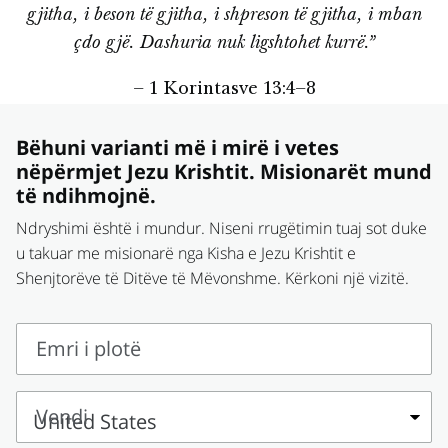
gjitha, i beson të gjitha, i shpreson të gjitha, i mban
çdo gjë. Dashuria nuk ligshtohet kurrë.”
– 1 Korintasve 13:4–8
Bëhuni varianti më i mirë i vetes
nëpërmjet Jezu Krishtit. Misionarët mund
të ndihmojnë.
Ndryshimi është i mundur. Niseni rrugëtimin tuaj sot duke
u takuar me misionarë nga Kisha e Jezu Krishtit e
Shenjtorëve të Ditëve të Mëvonshme. Kërkoni një vizitë.
Emri i plotë
Emri
i
Vendi
plotë