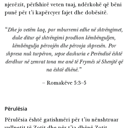
njerëzit, përfshirë veten tuaj, ndërkohë që bëni
punë për t’i kapërcyer fajet dhe dobësitë.
“
Dhe jo vetëm kaq, por mburremi edhe në shtrëngimet,
duke ditur që shtrëngimi prodhon këmbënguljen,
këmbëngulja përvojën dhe përvoja shpresën. Por
shpresa nuk turpëron, sepse dashuria e Perëndisë është
derdhur në zemrat tona me anë të Frymës së Shenjtë që
na është dhënë.
”
– Romakëve 5:3–5
Përulësia
Përulësia është gatishmëri për t’iu nënshtruar