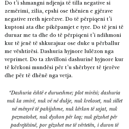
Do t’i shmangni ndjenja të tilla negative si
zemërimi, zilia, epshi ose thënien e gjërave
negative rreth njerëzve. Do të përpiqeni t’i
kuptoni ata dhe pikëpamjet e tyre. Do të jeni të
duruar me ta dhe do të përpiqeni t’i ndihmoni
kur të jenë të shkurajuar ose duke u përballur
me vështirësi. Dashuria hyjnore lulëzon nga
veprimet. Do ta zhvilloni dashurinë hyjnore kur
të kërkoni mundësi për t’u shërbyer të tjerëve
dhe për të dhënë nga vetja.
“Dashuria është e durueshme; plot mirësi; dashuria
nuk ka smirë, nuk vë në dukje, nuk krekoset, nuk sillet
në mënyrë të pahijshme, nuk kërkon të sajat, nuk
pezmatohet, nuk dyshon për keq; nuk gëzohet për
padrejtësinë, por gëzohet me të vërtetën, i duron të