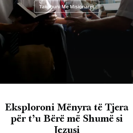
Takohuni Me Misionarët
Eksploroni Mënyra të Tjera
për t’u Bërë më Shumë si
Jezusi