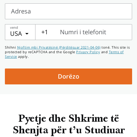
Vendi
Adresa
Adresa
vend
+1
Numri i telefonit
USA
Numri
Shihni
Njoftim mbi Privatësinë (Përditësuar 2021-04-06)
tonë. This site is
i
protected by reCAPTCHA and the Google
Privacy Policy
and
Terms of
Service
apply.
telefonit
Dorëzo
Pyetje dhe Shkrime të
Shenjta për t’u Studiuar