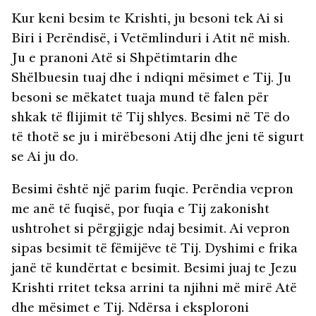
Kur keni besim te Krishti, ju besoni tek Ai si
Biri i Perëndisë, i Vetëmlinduri i Atit në mish.
Ju e pranoni Atë si Shpëtimtarin dhe
Shëlbuesin tuaj dhe i ndiqni mësimet e Tij. Ju
besoni se mëkatet tuaja mund të falen për
shkak të flijimit të Tij shlyes. Besimi në Të do
të thotë se ju i mirëbesoni Atij dhe jeni të sigurt
se Ai ju do.
Besimi është një parim fuqie. Perëndia vepron
me anë të fuqisë, por fuqia e Tij zakonisht
ushtrohet si përgjigje ndaj besimit. Ai vepron
sipas besimit të fëmijëve të Tij. Dyshimi e frika
janë të kundërtat e besimit. Besimi juaj te Jezu
Krishti rritet teksa arrini ta njihni më mirë Atë
dhe mësimet e Tij. Ndërsa i eksploroni