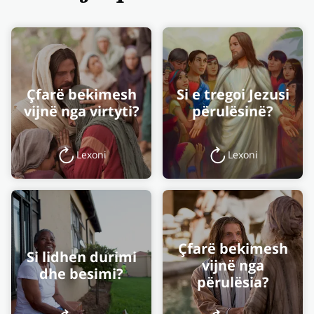
Çfarë bekimesh
Si e tregoi Jezusi
vijnë nga virtyti?
përulësinë?
Lexoni
Lexoni
Çfarë bekimesh
Si lidhen durimi
vijnë nga
dhe besimi?
përulësia?