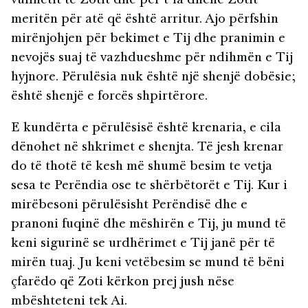
vullnetit të Zotit dhe për t’ia dhënë Zotit
meritën për atë që është arritur. Ajo përfshin
mirënjohjen për bekimet e Tij dhe pranimin e
nevojës suaj të vazhdueshme për ndihmën e Tij
hyjnore. Përulësia nuk është një shenjë dobësie;
është shenjë e forcës shpirtërore.
E kundërta e përulësisë është krenaria, e cila
dënohet në shkrimet e shenjta. Të jesh krenar
do të thotë të kesh më shumë besim te vetja
sesa te Perëndia ose te shërbëtorët e Tij. Kur i
mirëbesoni përulësisht Perëndisë dhe e
pranoni fuqinë dhe mëshirën e Tij, ju mund të
keni sigurinë se urdhërimet e Tij janë për të
mirën tuaj. Ju keni vetëbesim se mund të bëni
çfarëdo që Zoti kërkon prej jush nëse
mbështeteni tek Ai.