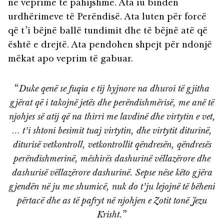
në veprime të pahijshme. Ata iu binden
urdhërimeve të Perëndisë. Ata luten për forcë
që t’i bëjnë ballë tundimit dhe të bëjnë atë që
është e drejtë. Ata pendohen shpejt për ndonjë
mëkat apo veprim të gabuar.
“
Duke qenë se fuqia e tij hyjnore na dhuroi të gjitha
gjërat që i takojnë jetës dhe perëndishmërisë, me anë të
njohjes së atij që na thirri me lavdinë dhe virtytin e vet,
… t’i shtoni besimit tuaj virtytin, dhe virtytit diturinë,
diturisë vetkontroll, vetkontrollit qëndresën, qëndresës
perëndishmerinë, mëshirës dashurinë vëllazërore dhe
dashurisë vëllazërore dashurinë. Sepse nëse këto gjëra
gjendën në ju me shumicë, nuk do t’ju lejojnë të bëheni
përtacë dhe as të pafryt në njohjen e Zotit tonë Jezu
Krisht.
”