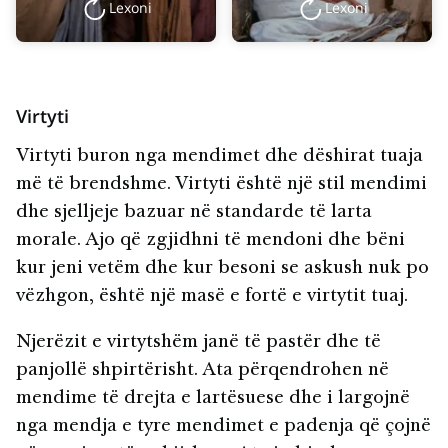
Lexoni
Lexoni
Virtyti
Virtyti buron nga mendimet dhe dëshirat tuaja
më të brendshme. Virtyti është një stil mendimi
dhe sjelljeje bazuar në standarde të larta
morale. Ajo që zgjidhni të mendoni dhe bëni
kur jeni vetëm dhe kur besoni se askush nuk po
vëzhgon, është një masë e fortë e virtytit tuaj.
Njerëzit e virtytshëm janë të pastër dhe të
panjollë shpirtërisht. Ata përqendrohen në
mendime të drejta e lartësuese dhe i largojnë
nga mendja e tyre mendimet e padenja që çojnë