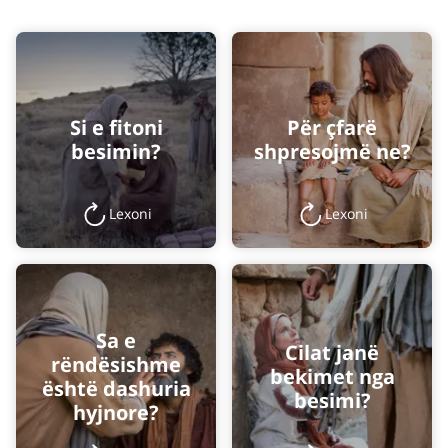
Si e fitoni
Për çfarë
besimin?
shpresojmë ne?
Lexoni
Lexoni
Sa e
Cilat janë
rëndësishme
bekimet nga
është dashuria
besimi?
hyjnore?