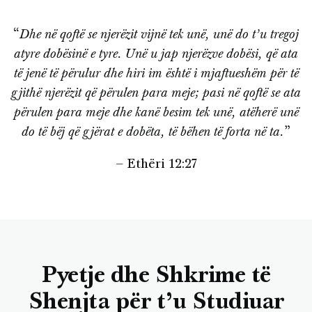
“
Dhe në qoftë se njerëzit vijnë tek unë, unë do t’u tregoj
atyre dobësinë e tyre. Unë u jap njerëzve dobësi, që ata
të jenë të përulur dhe hiri im është i mjaftueshëm për të
gjithë njerëzit që përulen para meje; pasi në qoftë se ata
përulen para meje dhe kanë besim tek unë, atëherë unë
do të bëj që gjërat e dobëta, të bëhen të forta në ta.
”
– Ethëri 12:27
Pyetje dhe Shkrime të
Shenjta për t’u Studiuar