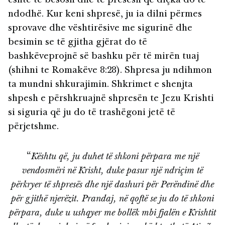
është të besosh dhe të presësh që diçka do të
ndodhë. Kur keni shpresë, ju ia dilni përmes
sprovave dhe vështirësive me sigurinë dhe
besimin se të gjitha gjërat do të
bashkëveprojnë së bashku për të mirën tuaj
(shihni te Romakëve 8:28). Shpresa ju ndihmon
ta mundni shkurajimin. Shkrimet e shenjta
shpesh e përshkruajnë shpresën te Jezu Krishti
si siguria që ju do të trashëgoni jetë të
përjetshme.
“
Kështu që, ju duhet të shkoni përpara me një
vendosmëri në Krisht, duke pasur një ndriçim të
përkryer të shpresës dhe një dashuri për Perëndinë dhe
për gjithë njerëzit. Prandaj, në qoftë se ju do të shkoni
përpara, duke u ushqyer me bollëk mbi fjalën e Krishtit