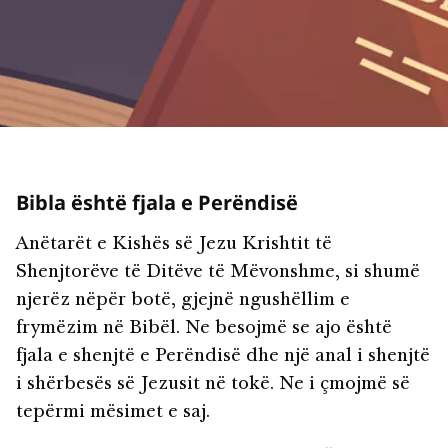
Bibla është fjala e Perëndisë
Anëtarët e Kishës së Jezu Krishtit të
Shenjtorëve të Ditëve të Mëvonshme, si shumë
njerëz nëpër botë, gjejnë ngushëllim e
frymëzim në Bibël. Ne besojmë se ajo është
fjala e shenjtë e Perëndisë dhe një anal i shenjtë
i shërbesës së Jezusit në tokë. Ne i çmojmë së
tepërmi mësimet e saj.