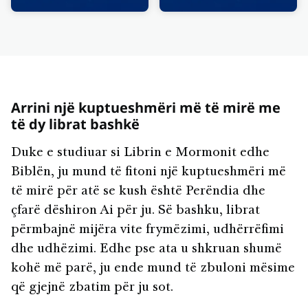
Arrini një kuptueshmëri më të mirë me
të dy librat bashkë
Duke e studiuar si Librin e Mormonit edhe
Biblën, ju mund të fitoni një kuptueshmëri më
të mirë për atë se kush është Perëndia dhe
çfarë dëshiron Ai për ju. Së bashku, librat
përmbajnë mijëra vite frymëzimi, udhërrëfimi
dhe udhëzimi. Edhe pse ata u shkruan shumë
kohë më parë, ju ende mund të zbuloni mësime
që gjejnë zbatim për ju sot.