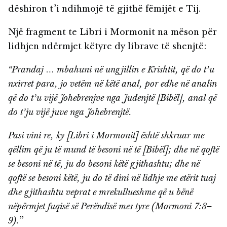
dëshiron t’i ndihmojë të gjithë fëmijët e Tij.
Një fragment te Libri i Mormonit na mëson për
lidhjen ndërmjet këtyre dy librave të shenjtë:
“Prandaj … mbahuni në ungjillin e Krishtit, që do t’u
nxirret para, jo vetëm në këtë anal, por edhe në analin
që do t’u vijë Johebrenjve nga Judenjtë [Bibël], anal që
do t’ju vijë juve nga Johebrenjtë.
Pasi vini re, ky [Libri i Mormonit] është shkruar me
qëllim që ju të mund të besoni në të [Bibël]; dhe në qoftë
se besoni në të, ju do besoni këtë gjithashtu; dhe në
qoftë se besoni këtë, ju do të dini në lidhje me etërit tuaj
dhe gjithashtu veprat e mrekullueshme që u bënë
nëpërmjet fuqisë së Perëndisë mes tyre (Mormoni 7:8–
9).
”