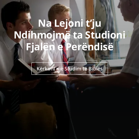
Na Lejoni t’ju
Ndihmojmë ta Studioni
Fjalën e Perëndisë
Kërkoni një Studim të Biblës