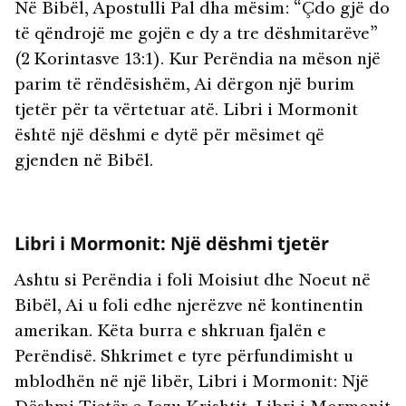
Në Bibël, Apostulli Pal dha mësim: “Çdo gjë do
të qëndrojë me gojën e dy a tre dëshmitarëve”
(2 Korintasve 13:1). Kur Perëndia na mëson një
parim të rëndësishëm, Ai dërgon një burim
tjetër për ta vërtetuar atë. Libri i Mormonit
është një dëshmi e dytë për mësimet që
gjenden në Bibël.
Libri i Mormonit: Një dëshmi tjetër
Ashtu si Perëndia i foli Moisiut dhe Noeut në
Bibël, Ai u foli edhe njerëzve në kontinentin
amerikan. Këta burra e shkruan fjalën e
Perëndisë. Shkrimet e tyre përfundimisht u
mblodhën në një libër, Libri i Mormonit: Një