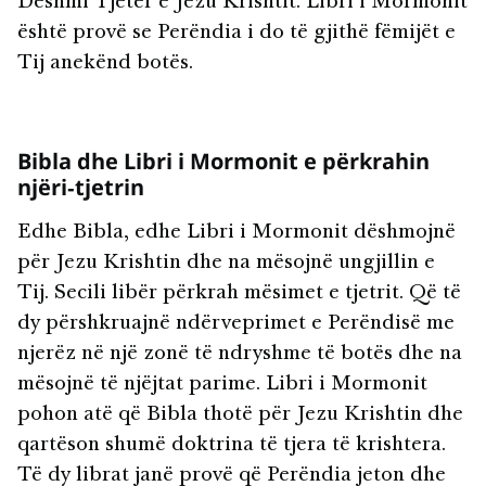
Dëshmi Tjetër e Jezu Krishtit. Libri i Mormonit
është provë se Perëndia i do të gjithë fëmijët e
Tij anekënd botës.
Bibla dhe Libri i Mormonit e përkrahin
njëri‑tjetrin
Edhe Bibla, edhe Libri i Mormonit dëshmojnë
për Jezu Krishtin dhe na mësojnë ungjillin e
Tij. Secili libër përkrah mësimet e tjetrit. Që të
dy përshkruajnë ndërveprimet e Perëndisë me
njerëz në një zonë të ndryshme të botës dhe na
mësojnë të njëjtat parime. Libri i Mormonit
pohon atë që Bibla thotë për Jezu Krishtin dhe
qartëson shumë doktrina të tjera të krishtera.
Të dy librat janë provë që Perëndia jeton dhe