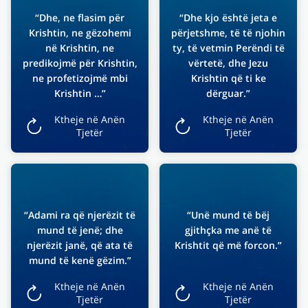
“Dhe, ne flasim për
“Dhe kjo është jeta e
Krishtin, ne gëzohemi
përjetshme, të të njohin
në Krishtin, ne
ty, të vetmin Perëndi të
predikojmë për Krishtin,
vërtetë, dhe Jezu
ne profetizojmë mbi
Krishtin që ti ke
Krishtin …”
dërguar.”
Ktheje në Anën
Ktheje në Anën
Tjetër
Tjetër
“Adami ra që njerëzit të
“Unë mund të bëj
mund të jenë; dhe
gjithçka me anë të
njerëzit janë, që ata të
Krishtit që më forcon.”
mund të kenë gëzim.”
Ktheje në Anën
Ktheje në Anën
Tjetër
Tjetër