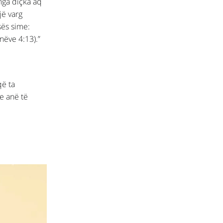
nga diçka aq
jë varg
sës sime:
nëve 4:13).”
që ta
e anë të