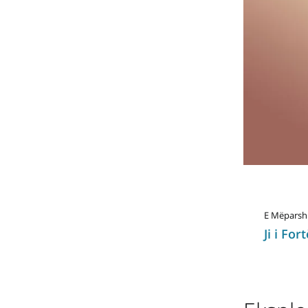
E Mëpars
Ji i Fo