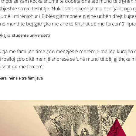
ë thotë se kam kocka shumë të dobëta dhe ato mund të thyhen 
thjeshtë sa një teshtitje. Nuk është e këndshme, por fjalët nga n
humë i mirënjohur i Biblës gjithmonë e gjejnë udhën drejt kujte
në mund të bëj gjithçka me anë të Krishtit që më forcon’ (Filipia
Akajlia, studente universiteti
Lutja me familjen time çdo mëngjes e mbrëmje më jep kurajën 
ërballoj çdo ditë me një shpresë se ‘unë mund të bëj gjithçka m
ishtit që më forcon’.”
Sara, nënë e tre fëmijëve