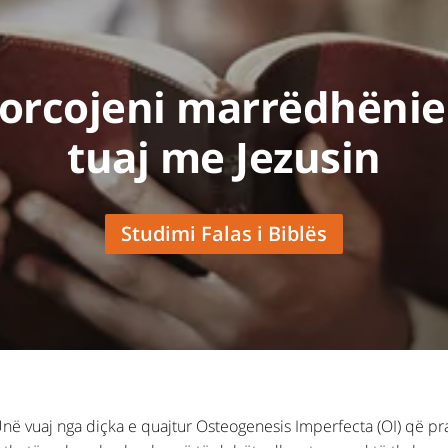
orcojeni marrëdhëni
tuaj me Jezusin
Studimi Falas i Biblës
Unë vuaj nga diçka e quajtur Osteogenesis Imperfecta (OI) që pra