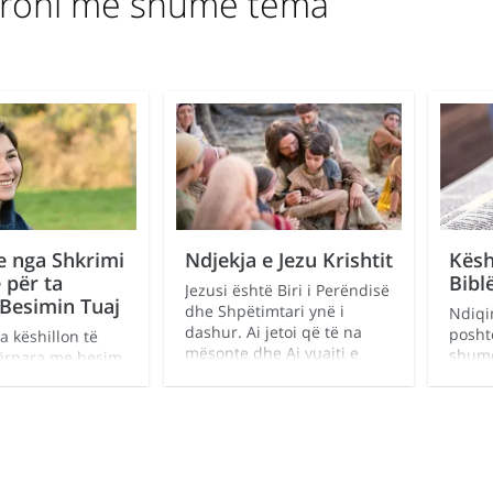
oroni më shumë tema
e nga Shkrimi
Ndjekja e Jezu Krishtit
Kësh
ë për ta
Bibl
Jezusi është Biri i Perëndisë
Besimin Tuaj
dhe Shpëtimtari ynë i
Ndiqi
dashur. Ai jetoi që të na
posht
a këshillon të
mësonte dhe Ai vuajti e
shumë
ërpara me besim
vdiq që të na shpëtonte nga
gjend
kur përballemi me
mëkati e vdekja. Për shkak
 ndryshme të
të Tij, ne mund të marrim
jatë shkrimeve të
falje, mund t’i kapërcejmë
e gjejmë mësime
sfidat dhe mund të jetojmë
 për atë që
me Perëndinë sërish një
mi dhe cilat janë