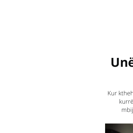
Unë
Kur ktheh
kurr
mbij