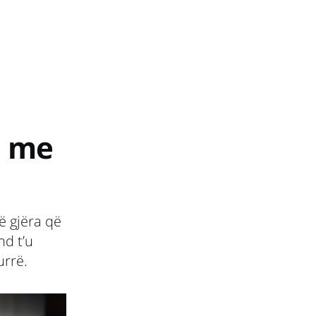
a me
ë gjëra që
d t’u
urrë.