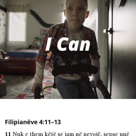
Filipianëve 4:11–13
11
Nuk e them këtë se jam në nevojë, sepse unë