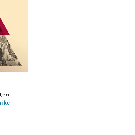
Tjetër
rikë