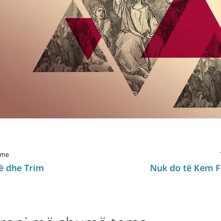
hme
rtë dhe Trim
Nuk do të Kem F