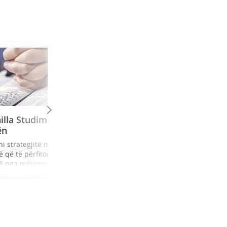
illa Studimi për
ën
ni strategjitë më
ë që të përfitoni sa më
 nga mësimet që
en në Bibël.