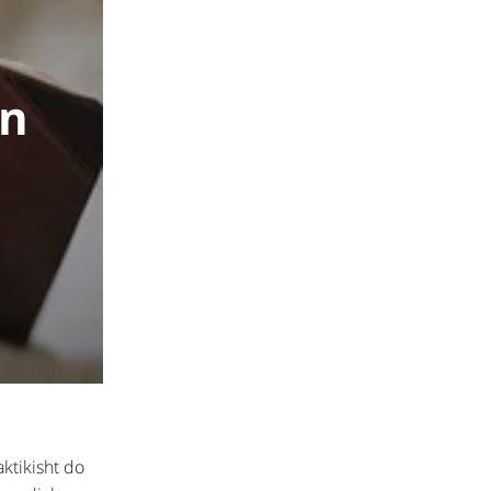
en
ktikisht do