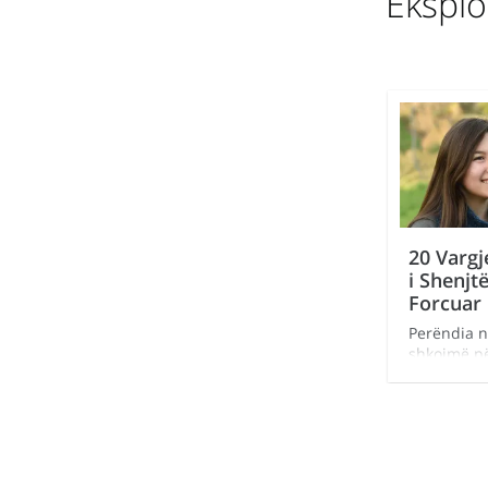
Ekspl
20 Vargj
i Shenjt
Forcuar 
Perëndia n
shkojmë p
te Jezusi 
përvojat e
jetës. Përg
shenjta, n
frymëzuese
është besi