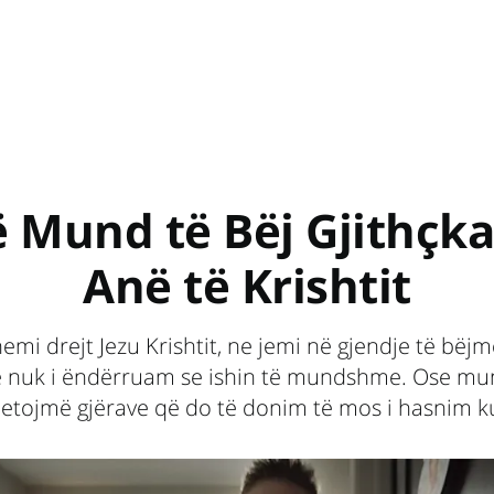
 Mund të Bëj Gjithçk
Anë të Krishtit
emi drejt Jezu Krishtit, ne jemi në gjendje të bëjm
ë nuk i ëndërruam se ishin të mundshme. Ose mun
etojmë gjërave që do të donim të mos i hasnim k