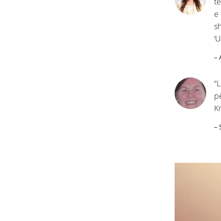
t
e 
s
‘U
– 
“
p
Kr
– 