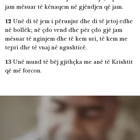
jam mësuar të kënaqem në gjëndjen që jam.
12
Unë di të jem i përunjur dhe di të jetoj edhe
në bollëk; në çdo vend dhe për çdo gjë jam
mësuar të nginjem dhe të kem uri, të kem me
tepri dhe të vuaj në ngushticë.
13
Unë mund të bëj gjithçka me anë të Krishtit
që më forcon.