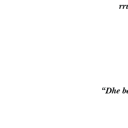
rr
“Dhe be