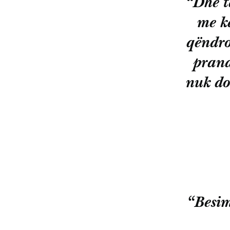
“Dhe t
me kë
qëndro
prand
nuk do
“Besim