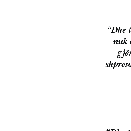
“Dhe t
nuk ë
gjë
shpreso