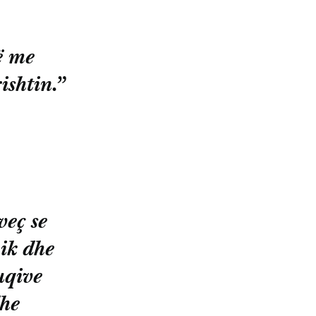
ë me
ishtin.”
veç se
nik dhe
uqive
dhe