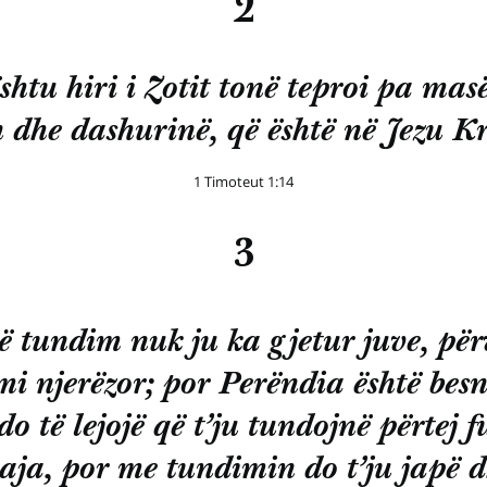
2
shtu hiri i Zotit tonë teproi pa mas
 dhe dashurinë, që është në Jezu Kr
1 Timoteut 1:14
3
ë tundim nuk ju ka gjetur juve, për
i njerëzor; por Perëndia është bes
do të lejojë që t’ju tundojnë përtej f
aja, por me tundimin do t’ju japë 