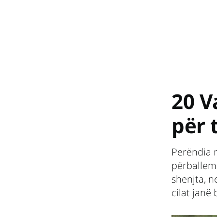
20 V
për 
Perëndia n
përballemi
shenjta, 
cilat janë 