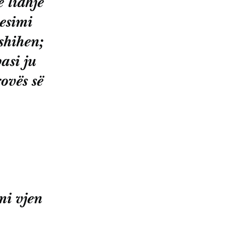
 lidhje
besimi
shihen;
asi ju
ovës së
mi vjen