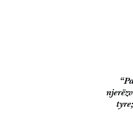
“Pa
njerëz
tyre