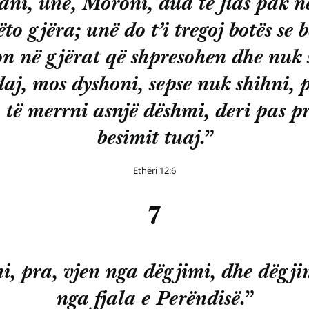
ani, unë, Moroni, dua të flas pak në
to gjëra; unë do t’i tregoj botës se 
n në gjërat që shpresohen dhe nuk 
aj, mos dyshoni, sepse nuk shihni, p
 të merrni asnjë dëshmi, deri pas pr
besimit tuaj.”
Ethëri 12:6
7
i, pra, vjen nga dëgjimi, dhe dëgji
nga fjala e Perëndisë.”