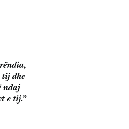
erëndia,
tij dhe
ë ndaj
 e tij.”