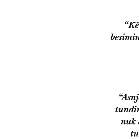
“Kë
besimin
“Asnj
tundim
nuk 
tu