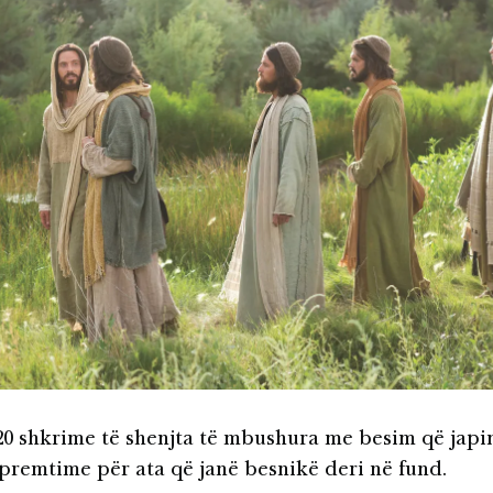
20 shkrime të shenjta të mbushura me besim që japin
 premtime për ata që janë besnikë deri në fund.