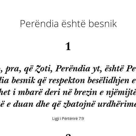
Perëndia është besnik
1
 pra, që Zoti, Perëndia yt, është P
ia besnik që respekton besëlidhjen e 
het i mbarë deri në brezin e njëmijt
ë e duan dhe që zbatojnë urdhërimet
Ligji i Përtërirë 7:9