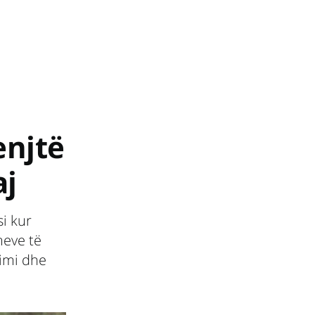
enjtë
aj
i kur
meve të
imi dhe