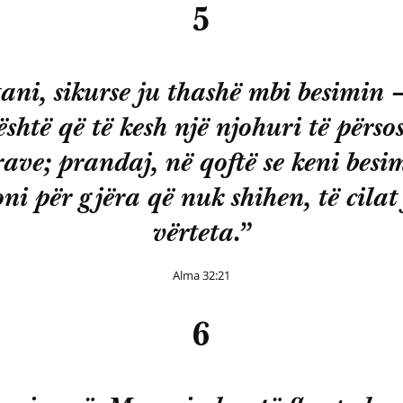
5
ani, sikurse ju thashë mbi besimin 
shtë që të kesh një njohuri të përso
rave; prandaj, në qoftë se keni besim
ni për gjëra që nuk shihen, të cilat
vërteta.”
Alma 32:21
6