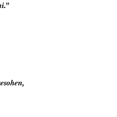
i.”
resohen,