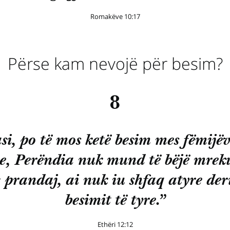
Romakëve 10:17
Përse kam nevojë për besim?
8
si, po të mos ketë besim mes fëmijëv
ve, Perëndia nuk mund të bëjë mreku
; prandaj, ai nuk iu shfaq atyre der
besimit të tyre.”
Ethëri 12:12