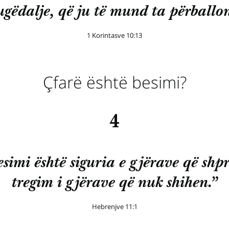
ugëdalje, që ju të mund ta përballon
1 Korintasve 10:13
Çfarë është besimi?
4
simi është siguria e gjërave që shp
tregim i gjërave që nuk shihen.”
Hebrenjve 11:1