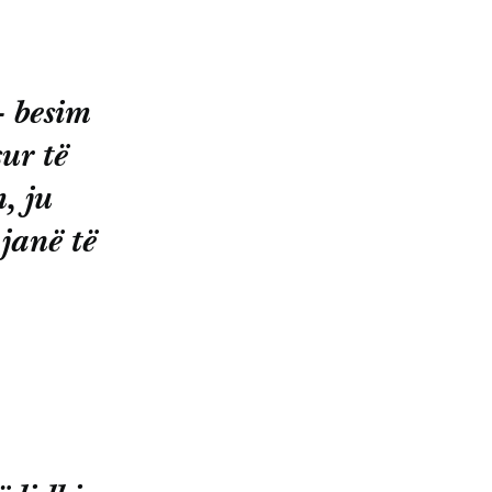
– besim
sur të
, ju
 janë të