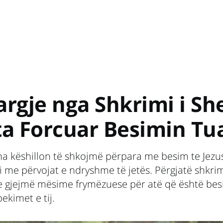
argje nga Shkrimi i Sh
ta Forcuar Besimin Tu
a këshillon të shkojmë përpara me besim te Jezus
 me përvojat e ndryshme të jetës. Përgjatë shkri
ne gjejmë mësime frymëzuese për atë që është bes
bekimet e tij.