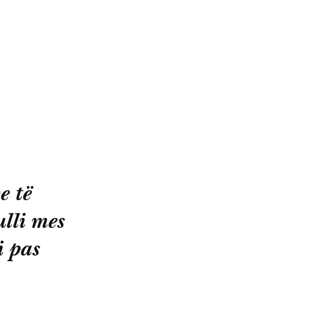
e të
lli mes
i pas