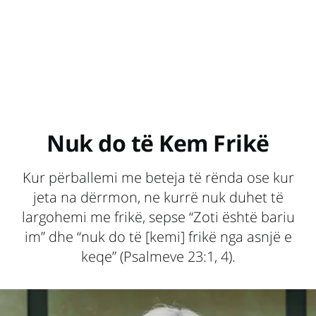
Nuk do të Kem Frikë
Kur përballemi me beteja të rënda ose kur
jeta na dërrmon, ne kurrë nuk duhet të
largohemi me frikë, sepse “Zoti është bariu
im” dhe “nuk do të [kemi] frikë nga asnjë e
keqe” (Psalmeve 23:1, 4).