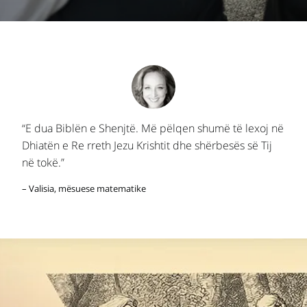
“E dua Biblën e Shenjtë. Më pëlqen shumë të lexoj në
Dhiatën e Re rreth Jezu Krishtit dhe shërbesës së Tij
në tokë.”
– Valisia, mësuese matematike