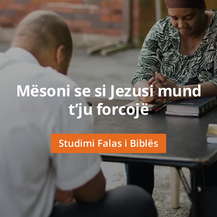
Mësoni se si Jezusi mund
t’ju forcojë
Studimi Falas i Biblës