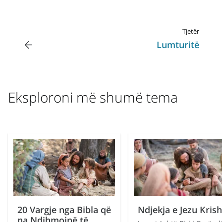
Tjetër
Lumturitë
Eksploroni më shumë tema
20 Vargje nga Bibla që
Ndjekja e Jezu Krish
na Ndihmojnë të