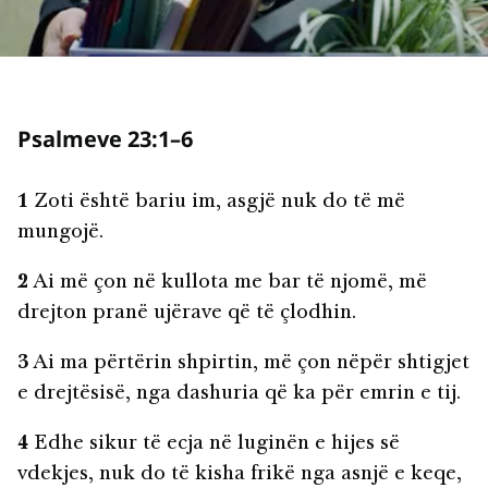
Psalmeve 23:1–6
1
Zoti është bariu im, asgjë nuk do të më
mungojë.
2
Ai më çon në kullota me bar të njomë, më
drejton pranë ujërave që të çlodhin.
3
Ai ma përtërin shpirtin, më çon nëpër shtigjet
e drejtësisë, nga dashuria që ka për emrin e tij.
4
Edhe sikur të ecja në luginën e hijes së
vdekjes, nuk do të kisha frikë nga asnjë e keqe,