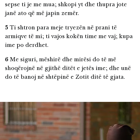
sepse ti je me mua; shkopi yt dhe thupra jote
janë ato që më japin zemër.
5
Ti shtron para meje tryezën në prani të
armiqve të mi; ti vajos kokën time me vaj; kupa
ime po derdhet.
6
Me siguri, mëshirë dhe mirësi do të më
shoqërojnë në gjithë ditët e jetës ime; dhe unë
do të banoj në shtëpinë e Zotit ditë të gjata.