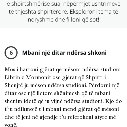
e shpirtshmërisë suaj nëpërmjet ushtrimeve
të thjeshta shpirtërore. Eksploroni tema të
ndryshme dhe filloni që sot!
6
Mbani një ditar ndërsa shkoni
Mos i harroni gjërat që mësoni ndërsa studioni
Librin e Mormonit ose gjërat që Shpirti i
Shenjtë ju mëson ndërsa studioni. Përdorni një
ditar ose një fletore shënimesh që të mbani
shënim idetë që ju vijnë ndërsa studioni. Kjo do
t’ju ndihmojë t’i mbani mend gjërat që mësoni
dhe të jeni në gjendje t’u referoheni atyre më
vonë.