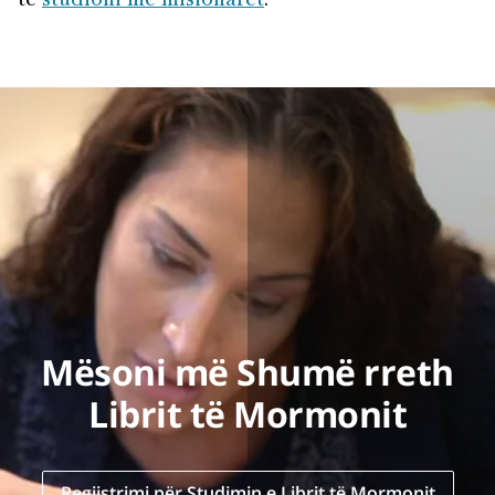
të
studioni me misionarët
.
Mësoni më Shumë rreth
Librit të Mormonit
Regjistrimi për Studimin e Librit të Mormonit