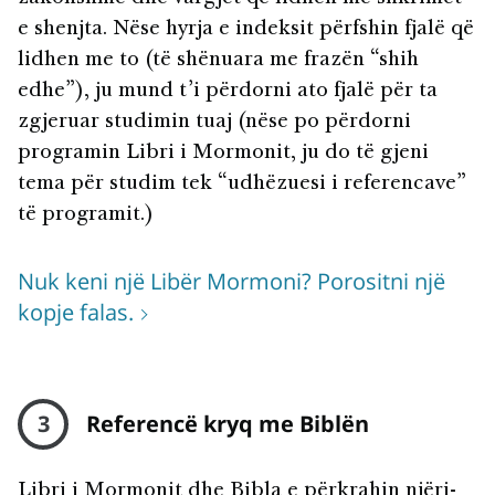
e shenjta. Nëse hyrja e indeksit përfshin fjalë që
lidhen me to (të shënuara me frazën “shih
edhe”), ju mund t’i përdorni ato fjalë për ta
zgjeruar studimin tuaj (nëse po përdorni
programin Libri i Mormonit, ju do të gjeni
tema për studim tek “udhëzuesi i referencave”
të programit.)
Nuk keni një Libër Mormoni? Porositni një
kopje falas.
3
Referencë kryq me Biblën
Libri i Mormonit dhe Bibla e përkrahin njëri-