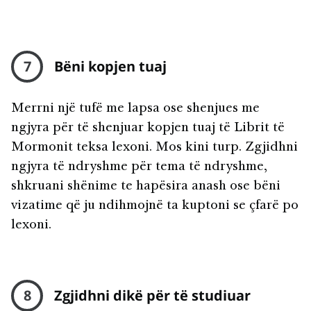
7
Bëni kopjen tuaj
Merrni një tufë me lapsa ose shenjues me
ngjyra për të shenjuar kopjen tuaj të Librit të
Mormonit teksa lexoni. Mos kini turp. Zgjidhni
ngjyra të ndryshme për tema të ndryshme,
shkruani shënime te hapësira anash ose bëni
vizatime që ju ndihmojnë ta kuptoni se çfarë po
lexoni.
8
Zgjidhni dikë për të studiuar