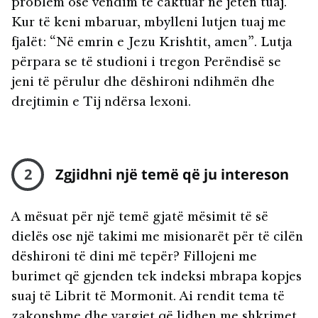
problem ose vendim të caktuar në jetën tuaj.
Kur të keni mbaruar, mbylleni lutjen tuaj me
fjalët: “Në emrin e Jezu Krishtit, amen”. Lutja
përpara se të studioni i tregon Perëndisë se
jeni të përulur dhe dëshironi ndihmën dhe
drejtimin e Tij ndërsa lexoni.
2
Zgjidhni një temë që ju intereson
A mësuat për një temë gjatë mësimit të së
dielës ose një takimi me misionarët për të cilën
dëshironi të dini më tepër? Fillojeni me
burimet që gjenden tek indeksi mbrapa kopjes
suaj të Librit të Mormonit. Ai rendit tema të
zakonshme dhe vargjet që lidhen me shkrimet