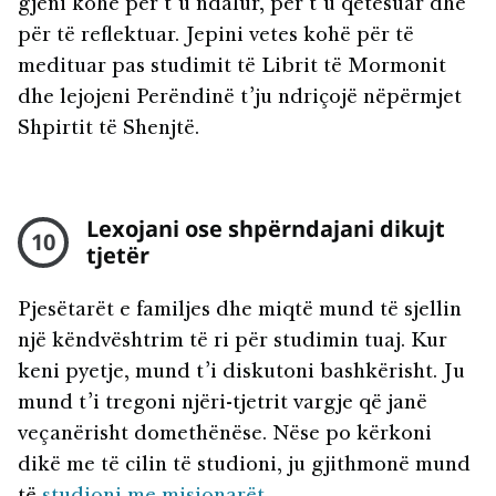
gjeni kohë për t’u ndalur, për t’u qetësuar dhe
për të reflektuar. Jepini vetes kohë për të
medituar pas studimit të Librit të Mormonit
dhe lejojeni Perëndinë t’ju ndriçojë nëpërmjet
Shpirtit të Shenjtë.
Lexojani ose shpërndajani dikujt
10
tjetër
Pjesëtarët e familjes dhe miqtë mund të sjellin
një këndvështrim të ri për studimin tuaj. Kur
keni pyetje, mund t’i diskutoni bashkërisht. Ju
mund t’i tregoni njëri-tjetrit vargje që janë
veçanërisht domethënëse. Nëse po kërkoni
dikë me të cilin të studioni, ju gjithmonë mund