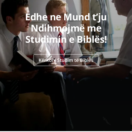
Edhe ne Mund t’ju
Ndihmojmë me
Studimin e Biblës!
Kërkoni Studim të Biblës