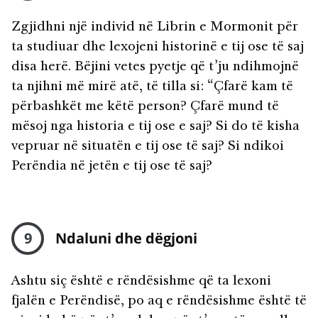
Zgjidhni një individ në Librin e Mormonit për
ta studiuar dhe lexojeni historinë e tij ose të saj
disa herë. Bëjini vetes pyetje që t’ju ndihmojnë
ta njihni më mirë atë, të tilla si: “Çfarë kam të
përbashkët me këtë person? Çfarë mund të
mësoj nga historia e tij ose e saj? Si do të kisha
vepruar në situatën e tij ose të saj? Si ndikoi
Perëndia në jetën e tij ose të saj?
9
Ndaluni dhe dëgjoni
Ashtu siç është e rëndësishme që ta lexoni
fjalën e Perëndisë, po aq e rëndësishme është të