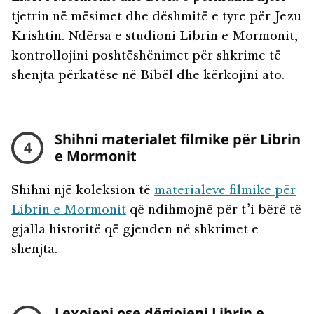
tjetrin në mësimet dhe dëshmitë e tyre për Jezu
Krishtin. Ndërsa e studioni Librin e Mormonit,
kontrollojini poshtëshënimet për shkrime të
shenjta përkatëse në Bibël dhe kërkojini ato.
Shihni materialet filmike për Librin
4
e Mormonit
Shihni një koleksion të
materialeve filmike për
Librin e Mormonit
që ndihmojnë për t’i bërë të
gjalla historitë që gjenden në shkrimet e
shenjta.
Lexojeni ose dëgjojeni Librin e