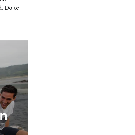
. Do të
en