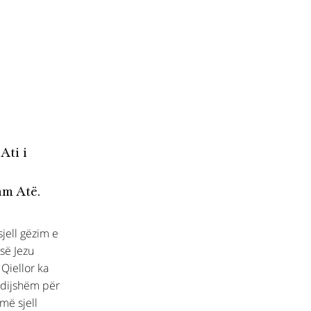
Ati i
am Atë.
jell gëzim e
 së Jezu
Qiellor ka
ëdijshëm për
 më sjell