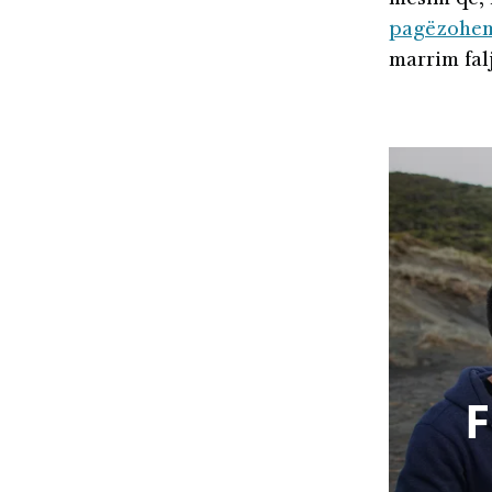
pagëzohe
marrim falj
F