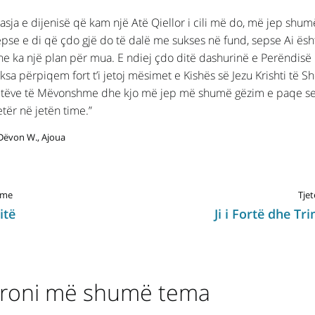
Pasja e dijenisë që kam një Atë Qiellor i cili më do, më jep shu
epse e di që çdo gjë do të dalë me sukses në fund, sepse Ai ësh
he ka një plan për mua. E ndiej çdo ditë dashurinë e Perëndis
ksa përpiqem fort t’i jetoj mësimet e Kishës së Jezu Krishti të S
itëve të Mëvonshme dhe kjo më jep më shumë gëzim e paqe ses
etër në jetën time.”
Dëvon W., Ajoua
hme
Tjet
itë
Ji i Fortë dhe Tr
oroni më shumë tema