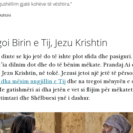
ushëllim gjatë kohëve të vështira.”
Ashtini
oi Birin e Tij, Jezu Krishtin
dinte se kjo jetë do të ishte plot sfida dhe pasiguri.
t’ia dilnim dot dhe do të bënim mëkate. Prandaj Ai
, Jezu Krishtin, në tokë. Jezusi jetoi një jetë të përso
 dha mësim ungjillin e Tij
dhe na tregoi mënyrën e 
Me gatishmëri ai dha jetën e vet si flijim për mëkatet
timtari dhe Shëlbuesi ynë i dashur.