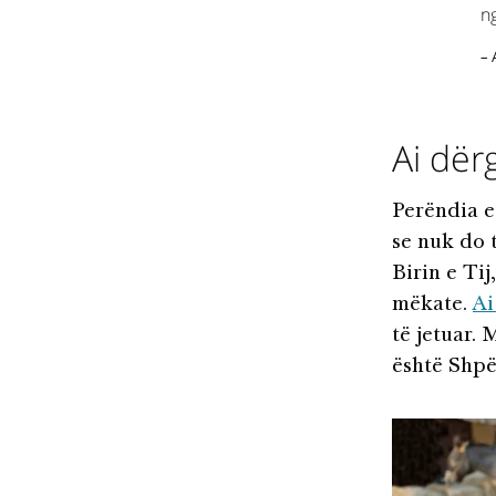
ng
– 
Ai dërg
Perëndia e 
se nuk do 
Birin e Tij
mëkate.
Ai
të jetuar. 
është Shpë