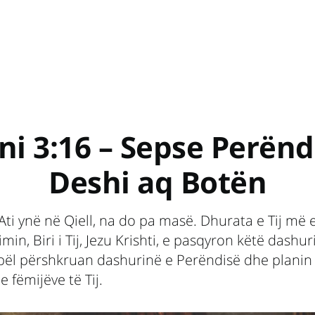
ni 3:16 – Sepse Perënd
Deshi aq Botën
Ati ynë në Qiell, na do pa masë. Dhurata e Tij më
min, Biri i Tij, Jezu Krishti, e pasqyron këtë dashur
bël përshkruan dashurinë e Perëndisë dhe planin e
e fëmijëve të Tij.