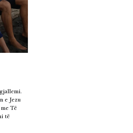
ë
gjallemi.
n e Jezu
ë me Të
i të