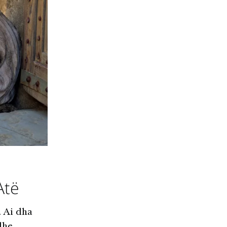
Atë
. Ai dha
dhe