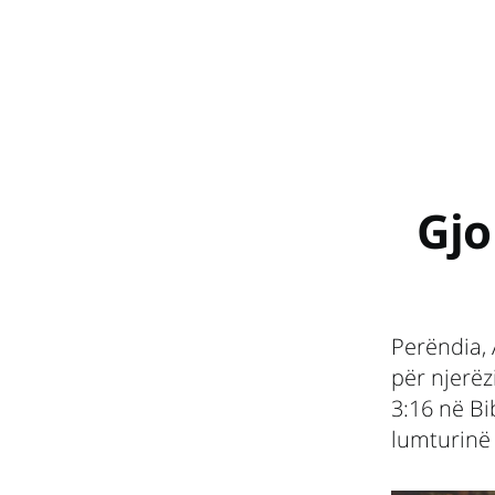
Gjo
Perëndia, 
për njerëzi
3:16 në Bi
lumturinë 