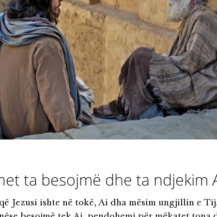
et ta besojmë dhe ta ndjekim 
ë Jezusi ishte në tokë, Ai dha mësim ungjillin e Tij
nëse besojmë tek Ai, pendohemi për mëkatet tona 