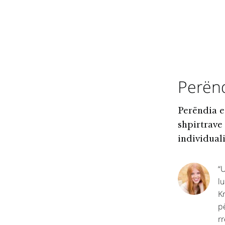
Perënd
Perëndia e 
shpirtrave 
individual
“
lu
K
p
rr