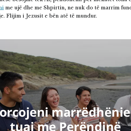
mi
me ujë dhe me Shpirtin, ne nuk do të marrim fund
e. Flijim i Jezusit e bën atë të mundur.
orcojeni marrëdhëni
tuaj me Perëndinë