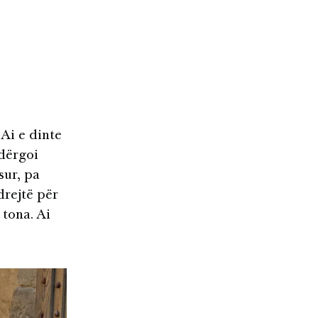
 Ai e dinte
 dërgoi
sur, pa
drejtë për
 tona. Ai