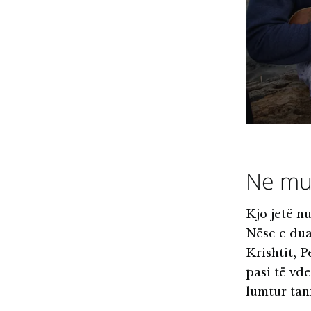
Ne mun
Kjo jetë nu
Nëse e dua
Krishtit, 
pasi të vd
lumtur tani