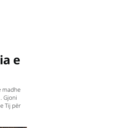
ia e
 e madhe
i. Gjoni
 Tij për