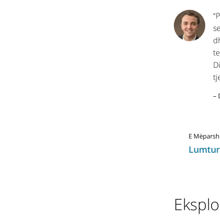
“
s
d
te
D
tj
– 
E Mëpars
Lumtur
Ekspl