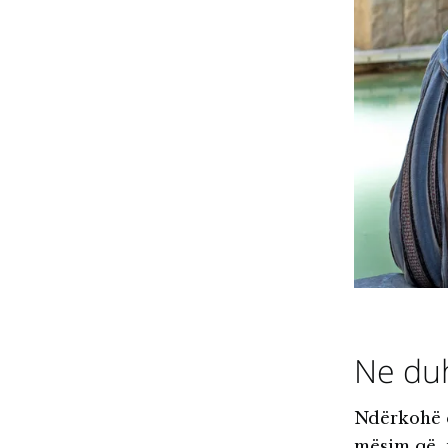
Ne duh
Ndërkohë q
mësim që, 