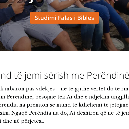
Studimi Falas i Biblës
d të jemi sërish me Perëndin
k mbaron pas vdekjes – ne të gjithë vërtet do të rin
m Perëndinë, besojmë tek Ai dhe e ndjekim ungjilli
Perëndia na premton se mund të kthehemi të jetojm
esim. Ngaqë Perëndia na do, Ai dëshiron që ne të jem
 dhe në përjetësi.