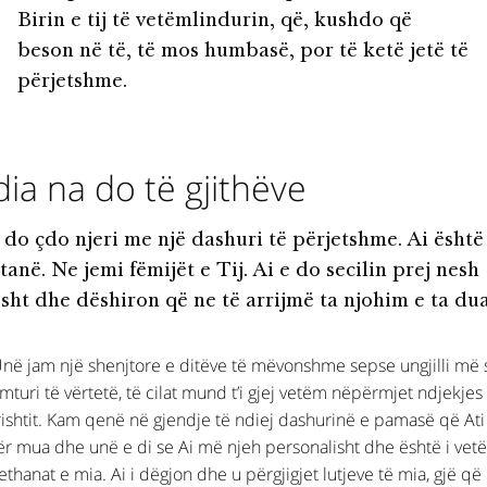
Birin e tij të vetëmlindurin, që, kushdo që
beson në të, të mos humbasë, por të ketë jetë të
përjetshme.
ia na do të gjithëve
do çdo njeri me një dashuri të përjetshme. Ai është 
tanë. Ne jemi fëmijët e Tij. Ai e do secilin prej nesh
isht dhe dëshiron që ne të arrijmë ta njohim e ta du
Unë jam një shenjtore e ditëve të mëvonshme sepse ungjilli më s
mturi të vërtetë, të cilat mund t’i gjej vetëm nëpërmjet ndjekjes
rishtit. Kam qenë në gjendje të ndiej dashurinë e pamasë që Ati 
ër mua dhe unë e di se Ai më njeh personalisht dhe është i vet
ethanat e mia. Ai i dëgjon dhe u përgjigjet lutjeve të mia, gjë që