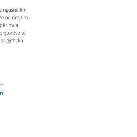
më ngushëllim
të në drejtim
ë për mua
henjtorëve të
a gjithçka
ër
im